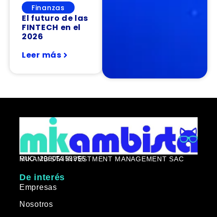
Finanzas
El futuro de las
FINTECH en el
2026
Leer más
RUC: 20605353356
MIKAMBISTA INVESTMENT MANAGEMENT SAC
De interés
Empresas
Nosotros