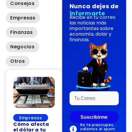
Consejos
Nunca dejes de
informarte
Recibe en tu correo
Empresas
las noticias más
importantes sobre
Finanzas
economía, dolar y
finanzas.
Negocios
Otros
Suscribirme
Empresas
Cómo afecta
No te preocupes,
el dólar a tu
odíamos el spam