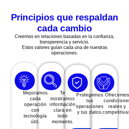
Principios que respaldan
cada cambio
Creemos en relaciones basadas en la confianza,
transperencia y servicio.
Estos valores guían cada una de nuestras
operaciones.
Mejoramos
Te
Protegemos
Ofrecemo
cada
mostramos
tus
condicione
operación
información
operaciones
reales y
con
clara en
y tus datos.
competitiva
tecnología
todo
útil.
momento.