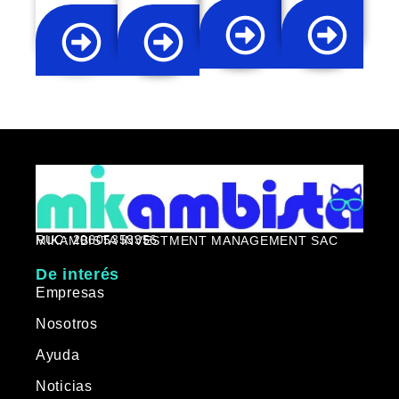
RUC: 20605353356
MIKAMBISTA INVESTMENT MANAGEMENT SAC
De interés
Empresas
Nosotros
Ayuda
Noticias